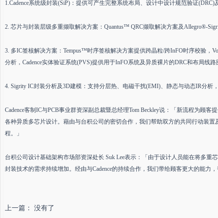
1.Cadence系统级封装(SiP)：提供可产生完整系统布局、设计中设计规范验证(DR
2. 芯片与封装层级多重撷取解决方案：Quantus™ QRC撷取解决方案及Allegro®-
3. 多IC签核解决方案：Tempus™时序签核解决方案提供跨晶粒/跨InFO时序校验，Vol
分析，Cadence实体验证系统(PVS)提供用于InFO系统及异质裸片的DRC和布局线路
4. Sigrity IC封装分析及3D建模：支持分层热、电磁干扰(EMI)、静态与动态IR
Cadence客制IC与PCB事业群资深副总裁暨总经理Tom Beckley说：「新流程
各种异质多芯片设计。藉由与台积公司的密切合作，我们帮助双方的共同行动装置及
程。」
台积公司设计基础架构市场部资深处长 Suk Lee表示：「由于设计人员能在将多重
封装技术的需求持续增加。经由与Cadence的持续合作，我们带给顾客更大的能
上一篇： 没有了