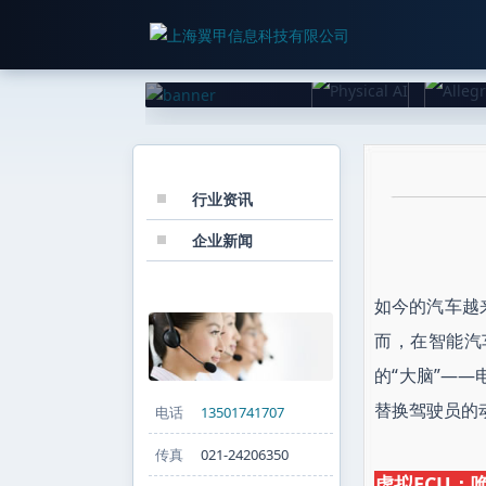
栏目分类
行业资讯
企业新闻
联系我们
如今的汽车越
而，在智能汽
的“大脑”—
替换驾驶员的
电话
13501741707
传真
021-24206350
虚拟ECU：